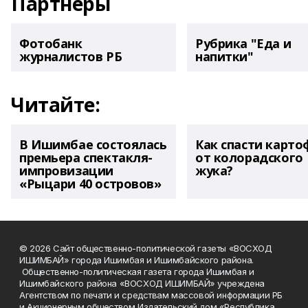
Партнеры
Фотобанк
Рубрика "Еда и
журналистов РБ
напитки"
Читайте:
В Ишимбае состоялась
Как спасти карто
премьера спектакля-
от колорадского
импровизации
жука?
«Рыцари 40 островов»
© 2026 Сайт общественно-политической газеты «ВОСХОД
ИШИМБАЙ» города Ишимбая и Ишимбайского района.
Общественно-политическая газета города Ишимбая и
Ишимбайского района «ВОСХОД ИШИМБАЙ» учреждена
Агентством по печати и средствам массовой информации РБ
и Акционерным обществом Издательский дом «Республика