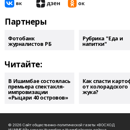
Партнеры
Фотобанк
Рубрика "Еда и
журналистов РБ
напитки"
Читайте:
В Ишимбае состоялась
Как спасти карто
премьера спектакля-
от колорадского
импровизации
жука?
«Рыцари 40 островов»
© 2026 Сайт общественно-политической газеты «ВОСХОД
ИШИМБАЙ» города Ишимбая и Ишимбайского района.