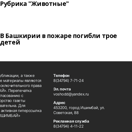
Рубрика "Животные"
В Башкирии в пожаре погибли трое
детей
публикации, а также
Телефон
ие материалы являются
8(34794) 7-71-24
исключительного права
Эл. почта
Й». Перепечатка
voshodd@yandex.ru
гласованию с
орство газеты
Адрес
ательна. Для
453200, город Ишимбай, ул.
 активная гиперссылка
Советская, 88
Д ИШИМБАЙ»
Рекламная служба
8(34794) 4-11-22