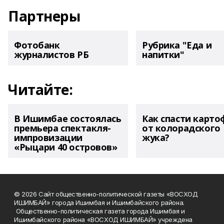
Партнеры
Фотобанк
Рубрика "Еда и
журналистов РБ
напитки"
Читайте:
В Ишимбае состоялась
Как спасти карто
премьера спектакля-
от колорадского
импровизации
жука?
«Рыцари 40 островов»
© 2026 Сайт общественно-политической газеты «ВОСХОД
ИШИМБАЙ» города Ишимбая и Ишимбайского района.
Общественно-политическая газета города Ишимбая и
Ишимбайского района «ВОСХОД ИШИМБАЙ» учреждена