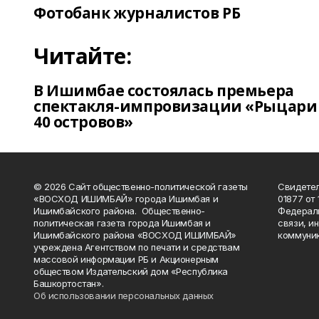
Фотобанк журналистов РБ
Читайте:
В Ишимбае состоялась премьера
спектакля-импровизации «Рыцари
40 островов»
© 2026 Сайт общественно-политической газеты
Свидетел
«ВОСХОД ИШИМБАЙ» города Ишимбая и
01877 от 
Ишимбайского района. Общественно-
Федераль
политическая газета города Ишимбая и
связи, и
Ишимбайского района «ВОСХОД ИШИМБАЙ»
коммуник
учреждена Агентством по печати и средствам
массовой информации РБ и Акционерным
обществом Издательский дом «Республика
Башкортостан».
Об использовании персональных данных