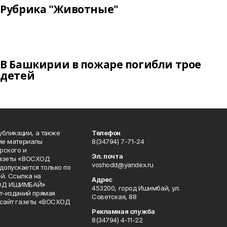
Рубрика "Животные"
В Башкирии в пожаре погибли трое
детей
публикации, а также
Телефон
кие материалы
8(34794) 7-71-24
рского и
Эл. почта
газеты «ВОСХОД
voshodd@yandex.ru
опускается только по
й. Ссылка на
Адрес
ХОД ИШИМБАЙ»
453200, город Ишимбай, ул.
ет-изданий прямая
Советская, 88
 сайт газеты «ВОСХОД
Рекламная служба
8(34794) 4-11-22