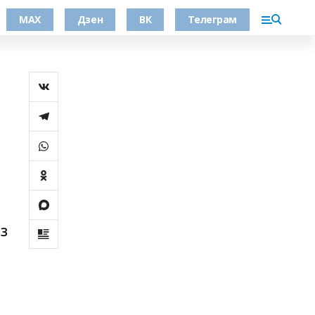
МАХ
Дзен
ВК
Телеграм
з