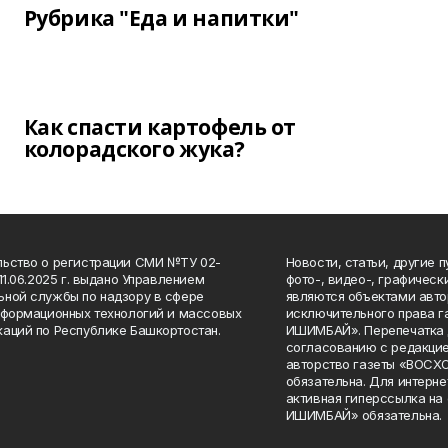
Рубрика "Еда и напитки"
Как спасти картофель от
колорадского жука?
ьство о регистрации СМИ №ТУ 02-
Новости, статьи, другие 
11.06.2025 г. выдано Управлением
фото-, видео-, графичес
ной службы по надзору в сфере
являются объектами авто
нформационных технологий и массовых
исключительного права 
аций по Республике Башкортостан.
ИШИМБАЙ». Перепечатка д
согласованию с редакцие
авторство газеты «ВОС
обязательна. Для интерн
активная гиперссылка на
ИШИМБАЙ» обязательна.