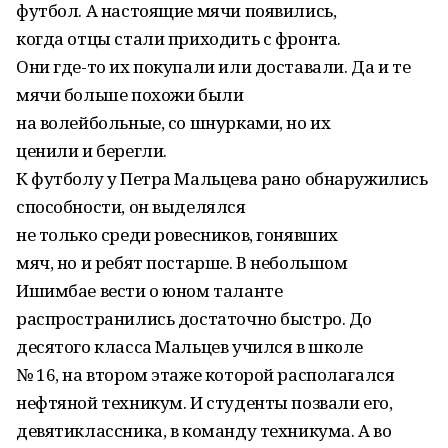
футбол. А настоящие мячи появились,
когда отцы стали приходить с фронта.
Они где-то их покупали или доставали. Да и те
мячи больше похожи были
на волейбольные, со шнурками, но их
ценили и берегли.
К футболу у Петра Мальцева рано обнаружились
способности, он выделялся
не только среди ровесников, гонявших
мяч, но и ребят постарше. В небольшом
Ишимбае вести о юном таланте
распространились достаточно быстро. До
десятого класса Мальцев учился в школе
№ 16, на втором этаже которой располагался
нефтяной техникум. И студенты позвали его,
девятиклассника, в команду техникума. А во