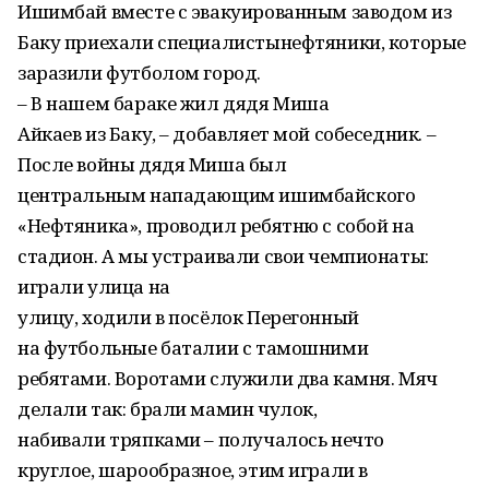
Ишимбай вместе с эвакуированным заводом из
Баку приехали специалистынефтяники, которые
заразили футболом город.
– В нашем бараке жил дядя Миша
Айкаев из Баку, – добавляет мой собеседник. –
После войны дядя Миша был
центральным нападающим ишимбайского
«Нефтяника», проводил ребятню с собой на
стадион. А мы устраивали свои чемпионаты:
играли улица на
улицу, ходили в посёлок Перегонный
на футбольные баталии с тамошними
ребятами. Воротами служили два камня. Мяч
делали так: брали мамин чулок,
набивали тряпками – получалось нечто
круглое, шарообразное, этим играли в