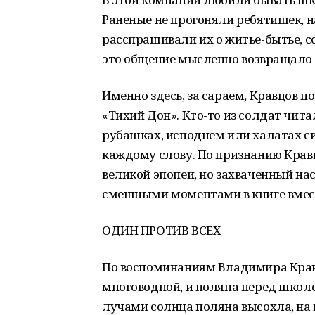
Раненые не прогоняли ребятишек, н
расспрашивали их о житье-бытье, с
это общение мысленно возвращало ф
Именно здесь, за сараем, Кравцов
«Тихий Дон». Кто-то из солдат чита
рубашках, исподнем или халатах с
каждому слову. По признанию Кравц
великой эпопеи, но захваченный на
смешными моментами в книге вмес
ОДИН ПРОТИВ ВСЕХ
По воспоминаниям Владимира Кравц
многоводной, и поляна перед школо
лучами солнца поляна высохла, на 