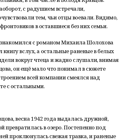
аоборот, с радушием встречали,
очувствовали тем, чьи отцы воевали. Видимо,
ронтовиков в оставшиеся без них семьи.
 познакомился с романом Михаила Шолохова
л книгу вслух, а остальные раненые в белых
идели вокруг чтеца и жадно слушали, внимая
ова, он ещё мало что понимал в сюжете
строением всей компании смеялся над
те с остальными.
ова, весна 1942 года выдалась дружной,
й превратилась в озеро. Постепенно под
ней проклюнулась свежая травка, и раненые