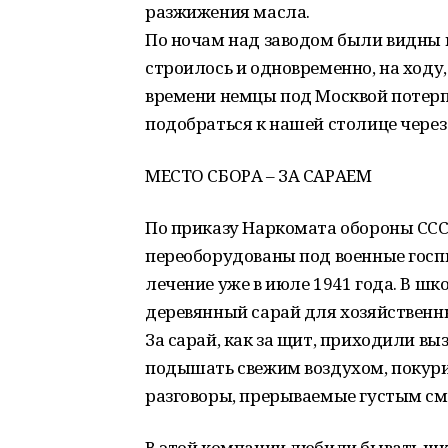
разжижения масла.
По ночам над заводом были видны 
строилось и одновременно, на ходу
времени немцы под Москвой потер
подобраться к нашей столице через
МЕСТО СБОРА – ЗА САРАЕМ
По приказу Наркомата обороны СС
переоборудованы под военные госп
лечение уже в июле 1941 года. В ш
деревянный сарай для хозяйственны
За сарай, как за щит, приходили в
подышать свежим воздухом, покури
разговоры, прерываемые густым сме
В этой компании любили бывать шко