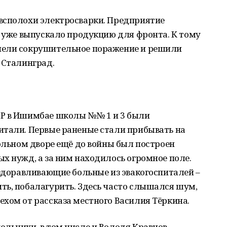
всполохи электросварки. Предприятие
, уже выпускало продукцию для фронта. К тому
пели сокрушительное поражение и решили
 Сталинград.
СР в Ишимбае школы №№ 1 и 3 были
итали. Первые раненые стали прибывать на
кольном дворе ещё до войны был построен
х нужд, а за ним находилось огромное поле.
ыздоравливающие больные из эвакогоспиталей –
ть, побалагурить. Здесь часто слышался шум,
хом от рассказа местного Василия Тёркина.
льники, в том числе и Володя Кравцов.