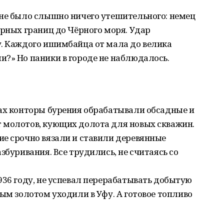
 не было слышно ничего утешительного: немец
ерных границ до Чёрного моря. Удар
у. Каждого ишимбайца от мала до велика
?» Но паники в городе не наблюдалось.
хах конторы бурения обрабатывали обсадные и
 молотов, кующих долота для новых скважин.
ие срочно вязали и ставили деревянные
збуривания. Все трудились, не считаясь со
936 году, не успевал перерабатывать добытую
ным золотом уходили в Уфу. А готовое топливо