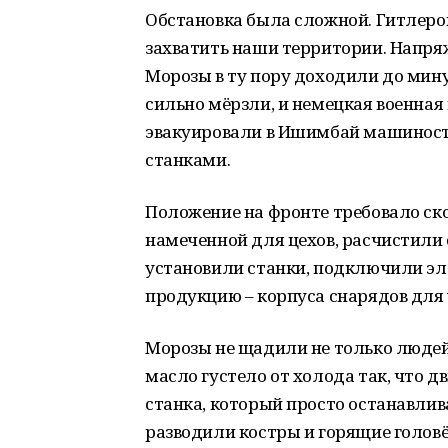
Обстановка была сложной. Гитлеров
захватить наши территории. Напряж
Морозы в ту пору доходили до мину
сильно мёрзли, и немецкая военная 
эвакуировали в Ишимбай машиност
станками.
Положение на фронте требовало ск
намеченной для цехов, расчистили 
установили станки, подключили эле
продукцию – корпуса снарядов для
Морозы не щадили не только людей,
масло густело от холода так, что 
станка, который просто останавли
разводили костры и горящие голов