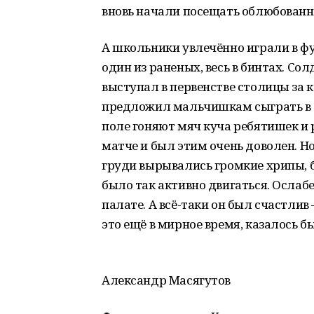
вновь начали посещать облюбованно
А школьники увлечённо играли в ф
один из раненых, весь в бинтах. Сол
выступал в первенстве столицы за к
предложил мальчишкам сыграть в фу
поле гоняют мяч куча ребятишек и
матче и был этим очень доволен. Но
груди вырывались громкие хрипы, б
было так активно двигаться. Ослаб
палате. А всё-таки он был счастлив
это ещё в мирное время, казалось бы
Александр Масягутов