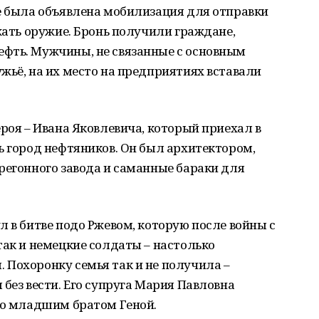
же была объявлена мобилизация для отправки
ржать оружие. Бронь получили граждане,
фть. Мужчины, не связанные с основным
жьё, на их место на предприятиях вставали
ероя – Ивана Яковлевича, который приехал в
ь город нефтяников. Он был архитектором,
регонного завода и саманные бараки для
л в битве подо Ржевом, которую после войны с
так и немецкие солдаты – настолько
 Похоронку семья так и не получила –
без вести. Его супруга Мария Павловна
го младшим братом Геной.