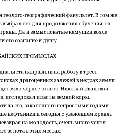
н геолого-географический факультет. В том же
 выбрал его для продолжения обучения: он
страны. Да и замысловатые камушки возле
ли его сознание и душу.
БАЙСКИХ ПРОМЫСЛАХ
циалиста направили на работу в трест
поисках драгоценных залежей в недрах земли
редстояло чёрное золото. Николай Иванович
и, исследовал пласты земной коры.
отила его, закалённого непростыми годами
ие нефтяники и сегодня с уважением хранят
невзирая на молодость, очень много успел
о золота в этих местах.