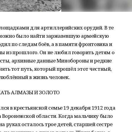
площадками для артиллерийских орудий. В те
щё можно было найти заржавевшую армейскую
дил по следам боёв, а в памяти фронтовика и
ы из прошлого. Он не любил говорить детям о
листы, архивные данные Минобороны и редкие
ять тот путь, который прошёл этот честный,
люблённый в жизнь человек.
АТЬ АЛМАЗЫ И ЗОЛОТО
я в крестьянской семье 19 декабря 1912 года
а Воронежской области. Когда мальчику было
 на руках осталось трое детей, старшей сестре