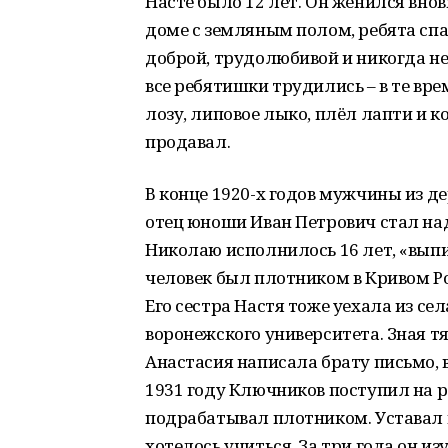
Насте было 12 лет. Он женился внов
доме с земляным полом, ребята спа
доброй, трудолюбивой и никогда н
все ребятишки трудились – в те вр
лозу, липовое лыко, плёл лапти и к
продавал.
В конце 1920-х годов мужчины из де
отец юноши Иван Петрович стал над
Николаю исполнилось 16 лет, «выпи
человек был плотником в Кривом Ро
Его сестра Настя тоже уехала из се
воронежского университета. Зная т
Анастасия написала брату письмо, в
1931 году Ключников поступил на р
подрабатывал плотником. Уставал и
хотелось учиться. За три года он 