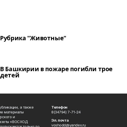
Рубрика "Животные"
В Башкирии в пожаре погибли трое
детей
публикации, а также
Телефон
кие материалы
8(34794) 7-71-24
рского и
Эл. почта
газеты «ВОСХОД
voshodd@yandex.ru
опускается только по