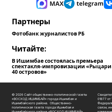
Партнеры
Фотобанк журналистов РБ
Читайте:
В Ишимбае состоялась премьера
спектакля-импровизации «Рыцари
40 островов»
© 2026 Сайт общественно-политической газеты
Свидетел
«ВОСХОД ИШИМБАЙ» города Ишимбая и
01877 от 
Ишимбайского района. Общественно-
Федераль
политическая газета города Ишимбая и
связи, и
Ишимбайского района «ВОСХОД ИШИМБАЙ»
коммуник