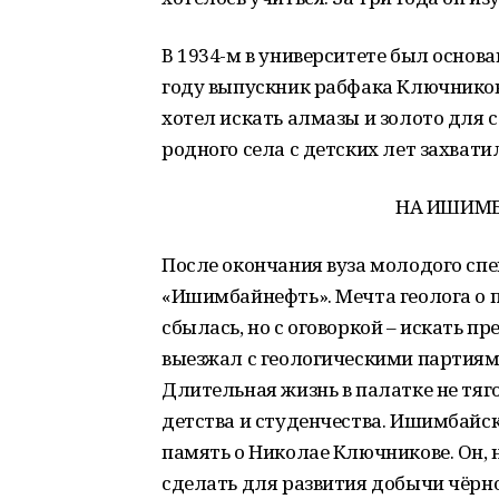
В 1934-м в университете был основа
году выпускник рабфака Ключников
хотел искать алмазы и золото для 
родного села с детских лет захвати
НА ИШИМ
После окончания вуза молодого спе
«Ишимбайнефть». Мечта геолога о 
сбылась, но с оговоркой – искать п
выезжал с геологическими партиям
Длительная жизнь в палатке не тяг
детства и студенчества. Ишимбайск
память о Николае Ключникове. Он, 
сделать для развития добычи чёрног