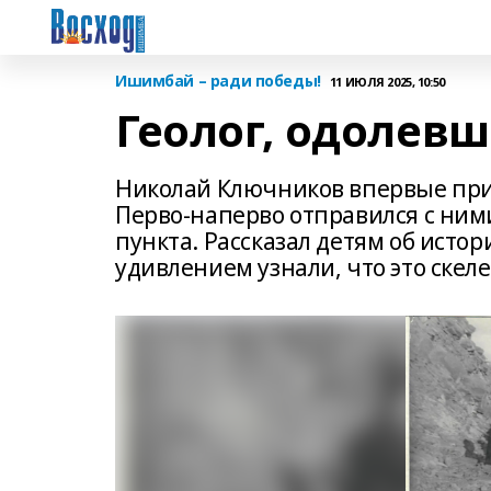
Ишимбай – ради победы!
11 ИЮЛЯ 2025, 10:50
Геолог, одолевш
Николай Ключников впервые привё
Перво-наперво отправился с ним
пункта. Рассказал детям об ист
удивлением узнали, что это скел