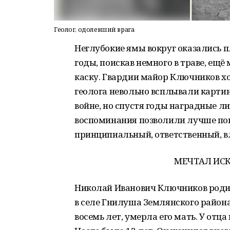
Геолог, одолевший врага
Неглубокие ямы вокруг оказались 
годы, поискав немного в траве, е
каску. Гвардии майор Ключников хо
геолога невольно всплывали картин
войне, но спустя годы наградные 
воспоминания позволили лучше пон
принципиальный, ответственный, в
МЕЧТАЛ ИСК
Николай Иванович Ключников родилс
в селе Гнилуша Землянского район
восемь лет, умерла его мать. У отца