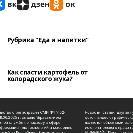
Рубрика "Еда и напитки"
Как спасти картофель от
колорадского жука?
ьство о регистрации СМИ №ТУ 02-
Новости, статьи, другие 
11.06.2025 г. выдано Управлением
фото-, видео-, графичес
ной службы по надзору в сфере
являются объектами авто
нформационных технологий и массовых
исключительного права 
аций по Республике Башкортостан.
ИШИМБАЙ». Перепечатка д