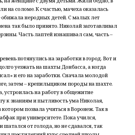
ь, на женщине с двумя детьми. Жили бедно, в
ли на соломе. К счастью, мачеха оказалась
е обижала неродных детей. С малых лет
емена так было принято. Николай заготавливал
орзины. Часть лаптей изнашивал сам, часть –
ревень потянулись на заработки в город. Вот и
олго уезжать на шахты Донбасса, а когда
сал» и его на заработки. Сначала молодой
ге, затем – крепильщиком породы на шахте.
ла, устроилась на работу в общежитие
ягу к знаниям и пытливость ума Николая,
 котором позвала учиться в Воронеж. Так в
абфак при университете. Пока учился,
 шатался от голода, но не сдавался, так
изучил шестилетний курс средней школы.