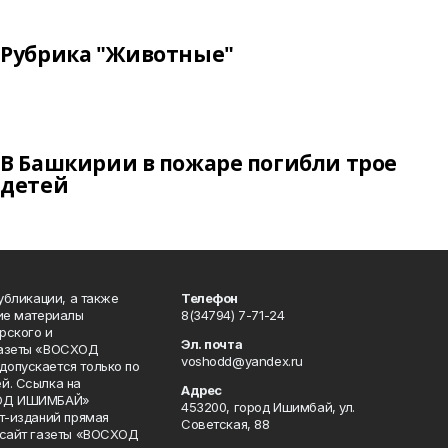
Рубрика "Животные"
В Башкирии в пожаре погибли трое
детей
публикации, а также
Телефон
кие материалы
8(34794) 7-71-24
рского и
Эл. почта
газеты «ВОСХОД
voshodd@yandex.ru
опускается только по
й. Ссылка на
Адрес
ХОД ИШИМБАЙ»
453200, город Ишимбай, ул.
ет-изданий прямая
Советская, 88
 сайт газеты «ВОСХОД