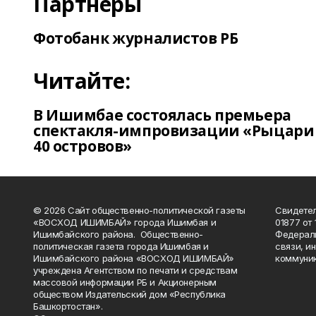
Партнеры
Фотобанк журналистов РБ
Читайте:
В Ишимбае состоялась премьера
спектакля-импровизации «Рыцари
40 островов»
© 2026 Сайт общественно-политической газеты
Свидетел
«ВОСХОД ИШИМБАЙ» города Ишимбая и
01877 от 
Ишимбайского района. Общественно-
Федераль
политическая газета города Ишимбая и
связи, и
Ишимбайского района «ВОСХОД ИШИМБАЙ»
коммуник
учреждена Агентством по печати и средствам
массовой информации РБ и Акционерным
обществом Издательский дом «Республика
Башкортостан».