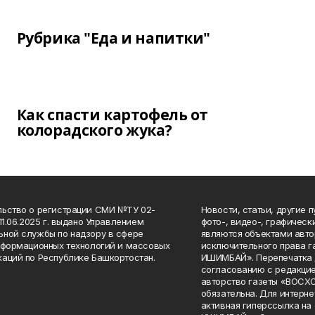
Рубрика "Еда и напитки"
Как спасти картофель от
колорадского жука?
ьство о регистрации СМИ №ТУ 02-
Новости, статьи, другие 
11.06.2025 г. выдано Управлением
фото-, видео-, графичес
ной службы по надзору в сфере
являются объектами авто
нформационных технологий и массовых
исключительного права 
аций по Республике Башкортостан.
ИШИМБАЙ». Перепечатка д
согласованию с редакцие
авторство газеты «ВОС
обязательна. Для интерн
активная гиперссылка на