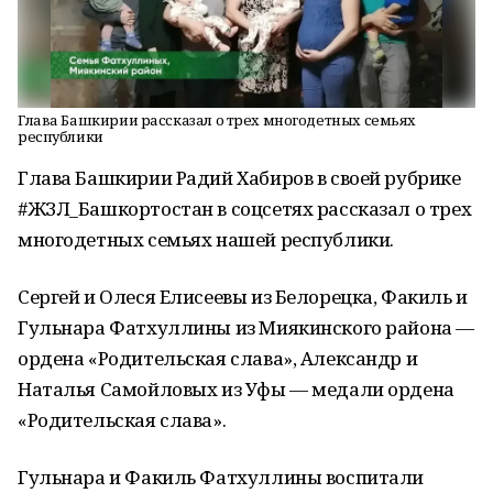
Глава Башкирии рассказал о трех многодетных семьях
республики
Глава Башкирии Радий Хабиров в своей рубрике
#ЖЗЛ_Башкортостан в соцсетях рассказал о трех
многодетных семьях нашей республики.
Сергей и Олеся Елисеевы из Белорецка, Факиль и
Гульнара Фатхуллины из Миякинского района —
ордена «Родительская слава», Александр и
Наталья Самойловых из Уфы — медали ордена
«Родительская слава».
Гульнара и Факиль Фатхуллины воспитали