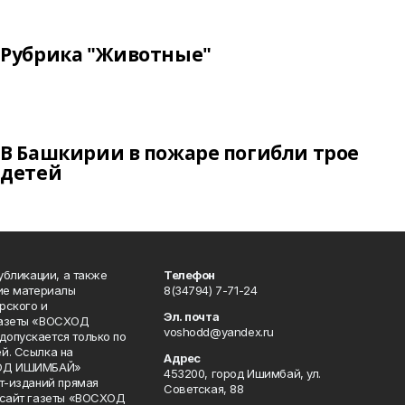
Рубрика "Животные"
В Башкирии в пожаре погибли трое
детей
публикации, а также
Телефон
кие материалы
8(34794) 7-71-24
рского и
Эл. почта
газеты «ВОСХОД
voshodd@yandex.ru
опускается только по
й. Ссылка на
Адрес
ХОД ИШИМБАЙ»
453200, город Ишимбай, ул.
ет-изданий прямая
Советская, 88
 сайт газеты «ВОСХОД