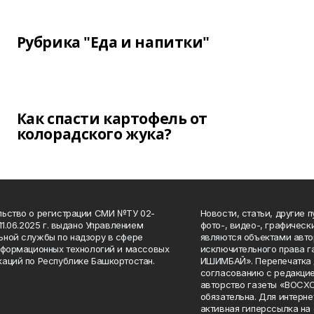
Рубрика "Еда и напитки"
Как спасти картофель от
колорадского жука?
ьство о регистрации СМИ №ТУ 02-
Новости, статьи, другие 
11.06.2025 г. выдано Управлением
фото-, видео-, графичес
ной службы по надзору в сфере
являются объектами авто
нформационных технологий и массовых
исключительного права 
аций по Республике Башкортостан.
ИШИМБАЙ». Перепечатка д
согласованию с редакцие
авторство газеты «ВОС
обязательна. Для интерн
активная гиперссылка на