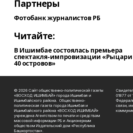
Партнеры
Фотобанк журналистов РБ
Читайте:
В Ишимбае состоялась премьера
спектакля-импровизации «Рыцари
40 островов»
© 2026 Сайт общественно-политической газеты
Свидетел
«ВОСХОД ИШИМБАЙ» города Ишимбая и
01877 от 
Ишимбайского района. Общественно-
Федераль
политическая газета города Ишимбая и
связи, и
Ишимбайского района «ВОСХОД ИШИМБАЙ»
коммуник
учреждена Агентством по печати и средствам
массовой информации РБ и Акционерным
обществом Издательский дом «Республика
Башкортостан».