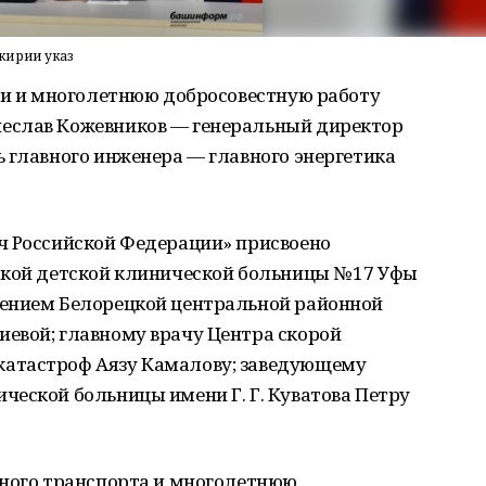
кирии указ
ехи и многолетнюю добросовестную работу
еслав Кожевников — генеральный директор
 главного инженера — главного энергетика
ч Российской Федерации» присвоено
ской детской клинической больницы № 17 Уфы
лением Белорецкой центральной районной
евой; главному врачу Центра скорой
атастроф Аязу Камалову; заведующему
ческой больницы имени Г. Г. Куватова Петру
жного транспорта и многолетнюю