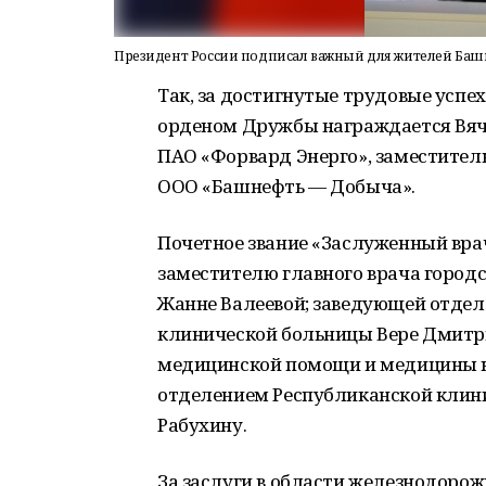
Президент России подписал важный для жителей Баш
Так, за достигнутые трудовые усп
орденом Дружбы награждается Вяч
ПАО «Форвард Энерго», заместитель
ООО «Башнефть — Добыча».
Почетное звание «Заслуженный вра
заместителю главного врача город
Жанне Валеевой; заведующей отде
клинической больницы Вере Дмитри
медицинской помощи и медицины к
отделением Республиканской клини
Рабухину.
За заслуги в области железнодоро