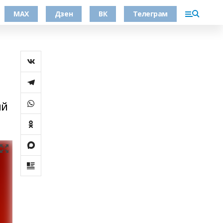
МАХ
Дзен
ВК
Телеграм
ий