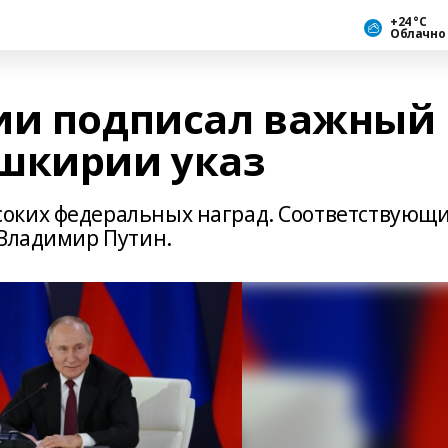
+24 °С
Облачно
ии подписал важный
шкирии указ
оких федеральных наград. Соответствующ
 Владимир Путин.