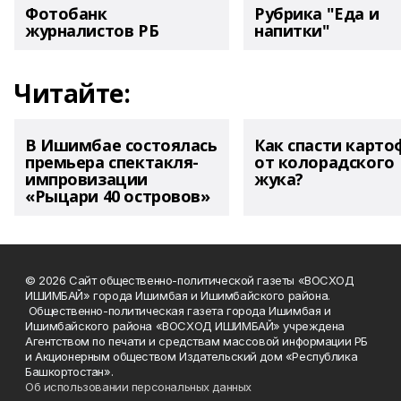
Фотобанк
Рубрика "Еда и
журналистов РБ
напитки"
Читайте:
В Ишимбае состоялась
Как спасти карто
премьера спектакля-
от колорадского
импровизации
жука?
«Рыцари 40 островов»
© 2026 Сайт общественно-политической газеты «ВОСХОД
ИШИМБАЙ» города Ишимбая и Ишимбайского района.
Общественно-политическая газета города Ишимбая и
Ишимбайского района «ВОСХОД ИШИМБАЙ» учреждена
Агентством по печати и средствам массовой информации РБ
и Акционерным обществом Издательский дом «Республика
Башкортостан».
Об использовании персональных данных