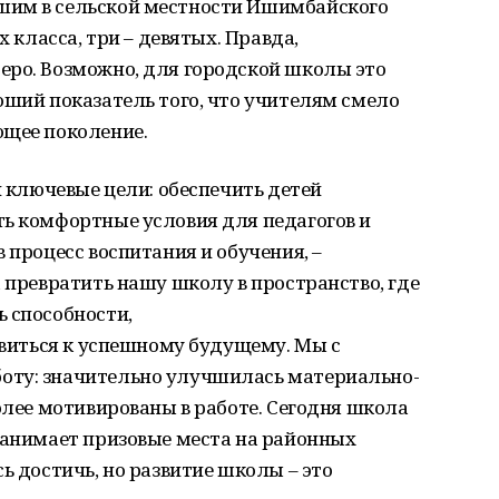
шим в сельской местности Ишимбайского
х класса, три – девятых. Правда,
еро. Возможно, для городской школы это
оший показатель того, что учителям смело
ющее поколение.
и ключевые цели: обеспечить детей
ть комфортные условия для педагогов и
 процесс воспитания и обучения, –
а превратить нашу школу в пространство, где
 способности,
товиться к успешному будущему. Мы с
оту: значительно улучшилась материально-
более мотивированы в работе. Сегодня школа
занимает призовые места на районных
ь достичь, но развитие школы – это