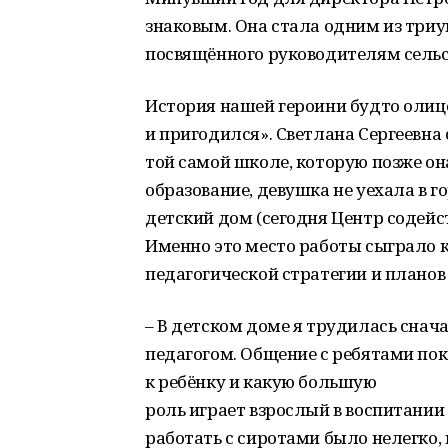
знаковым. Она стала одним из триу
посвящённого руководителям сель
История нашей героини будто олиц
и пригодился». Светлана Сергеевна 
той самой школе, которую позже он
образование, девушка не уехала в г
детский дом (сегодня Центр содейс
Именно это место работы сыграло 
педагогической стратегии и планов
– В детском доме я трудилась снач
педагогом. Общение с ребятами по
к ребёнку и какую большую
роль играет взрослый в воспитании 
работать с сиротами было нелегко,