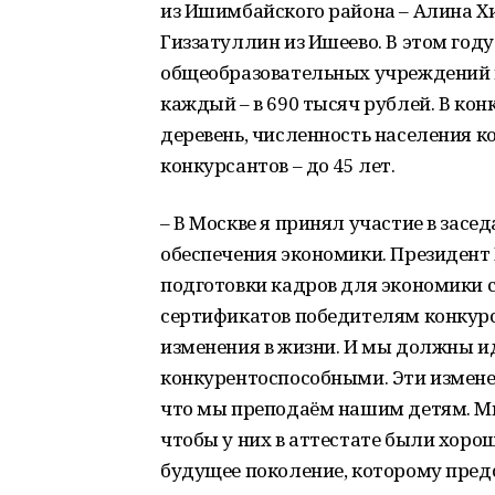
из Ишимбайского района – Алина Х
Гиззатуллин из Ишеево. В этом год
общеобразовательных учреждений в
каждый – в 690 тысяч рублей. В кон
деревень, численность населения к
конкурсантов – до 45 лет.
– В Москве я принял участие в засе
обеспечения экономики. Президент
подготовки кадров для экономики с
сертификатов победителям конкурса
изменения в жизни. И мы должны ид
конкурентоспособными. Эти изменен
что мы преподаём нашим детям. Мы
чтобы у них в аттестате были хоро
будущее поколение, которому пред