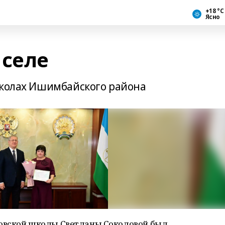
+18 °С
Ясно
 селе
школах Ишимбайского района
овской школы Светланы Соколовой был