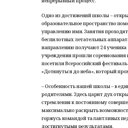
непрерывный процесс.
Одно из достижений школы – откры
образовательное пространство пом
управлению ими. Занятия проходят 
беспилотных летательных аппарата
направлению получают 24 ученика ш
учреждении прошли соревнования п
посетили Всероссийский фестивал
«Дотянуться до неба», который про
– Особенность нашей школы – в ед
родителями. Здесь царит дух откры
стремления к постоянному соверше
максимально раскрыть возможности 
горжусь командой талантливых пед
достигнутыми результатами.