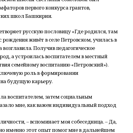
мфаторов первого конкурса грантов,
ских школ Башкирии.
етворяет русскую пословицу «Где родился, там
с рождения живёт в селе Петровском, училась в
а возглавила. Получив педагогическое
ород, а устроилась воспитателем в местный
твия семейному воспитанию «Петровский»).
ключевую роль в формировании
 на будущую карьеру.
ала воспитателем, затем социальным
казало мне, как важен индивидуальный подход
личности, – вспоминает моя собеседница. – Да,
 но именно этот опыт помог мне в дальнейшем