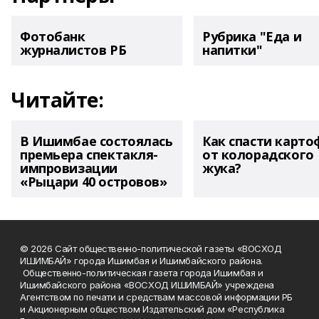
Фотобанк
Рубрика "Еда и
журналистов РБ
напитки"
Читайте:
В Ишимбае состоялась
Как спасти карто
премьера спектакля-
от колорадского
импровизации
жука?
«Рыцари 40 островов»
© 2026 Сайт общественно-политической газеты «ВОСХОД
ИШИМБАЙ» города Ишимбая и Ишимбайского района.
Общественно-политическая газета города Ишимбая и
Ишимбайского района «ВОСХОД ИШИМБАЙ» учреждена
Агентством по печати и средствам массовой информации РБ
и Акционерным обществом Издательский дом «Республика