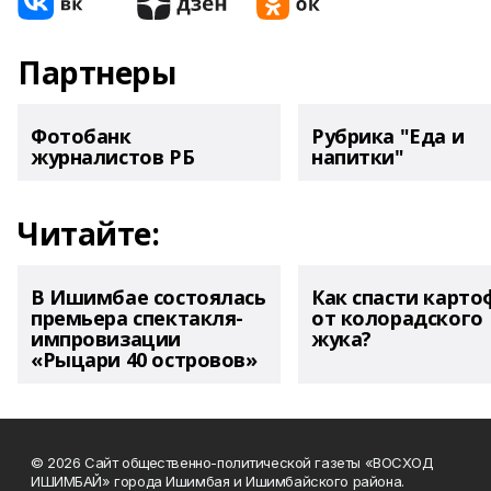
Партнеры
Фотобанк
Рубрика "Еда и
журналистов РБ
напитки"
Читайте:
В Ишимбае состоялась
Как спасти карто
премьера спектакля-
от колорадского
импровизации
жука?
«Рыцари 40 островов»
© 2026 Сайт общественно-политической газеты «ВОСХОД
ИШИМБАЙ» города Ишимбая и Ишимбайского района.