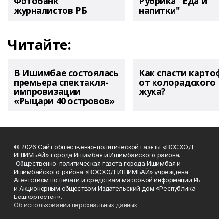
Фотобанк
Рубрика "Еда и
журналистов РБ
напитки"
Читайте:
В Ишимбае состоялась
Как спасти карто
премьера спектакля-
от колорадского
импровизации
жука?
«Рыцари 40 островов»
© 2026 Сайт общественно-политической газеты «ВОСХОД
ИШИМБАЙ» города Ишимбая и Ишимбайского района.
Общественно-политическая газета города Ишимбая и
Ишимбайского района «ВОСХОД ИШИМБАЙ» учреждена
Агентством по печати и средствам массовой информации РБ
и Акционерным обществом Издательский дом «Республика
Башкортостан».
Об использовании персональных данных