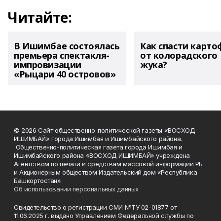
Читайте:
В Ишимбае состоялась
Как спасти карто
премьера спектакля-
от колорадского
импровизации
жука?
«Рыцари 40 островов»
© 2026 Сайт общественно-политической газеты «ВОСХОД
ИШИМБАЙ» города Ишимбая и Ишимбайского района.
Общественно-политическая газета города Ишимбая и
Ишимбайского района «ВОСХОД ИШИМБАЙ» учреждена
Агентством по печати и средствам массовой информации РБ
и Акционерным обществом Издательский дом «Республика
Башкортостан».
Об использовании персональных данных
Свидетельство о регистрации СМИ №ТУ 02-01877 от
11.06.2025 г. выдано Управлением Федеральной службы по