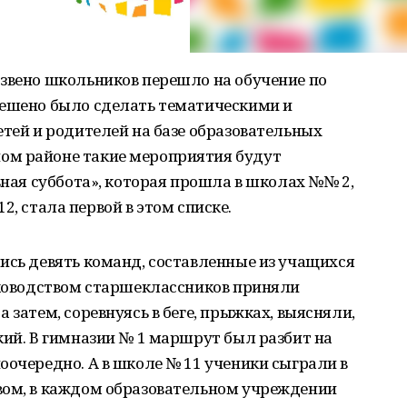
 звено школьников перешло на обучение по
решено было сделать тематическими и
етей и родителей на базе образовательных
ом районе такие мероприятия будут
вная суббота», которая прошла в школах №№ 2,
 12, стала первой в этом списке.
ись девять команд, составленные из учащихся
уководством старшеклассников приняли
 затем, соревнуясь в беге, прыжках, выясняли,
кий. В гимназии № 1 маршрут был разбит на
оочередно. А в школе № 11 ученики сыграли в
вом, в каждом образовательном учреждении