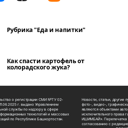
Рубрика "Еда и напитки"
Как спасти картофель от
колорадского жука?
ьство о регистрации СМИ №ТУ 02-
Новости, статьи, другие 
11.06.2025 г. выдано Управлением
фото-, видео-, графичес
ной службы по надзору в сфере
являются объектами авто
нформационных технологий и массовых
исключительного права 
аций по Республике Башкортостан.
ИШИМБАЙ». Перепечатка д
согласованию с редакцие