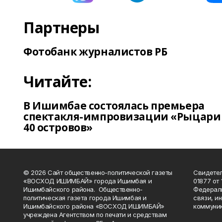
Партнеры
Фотобанк журналистов РБ
Читайте:
В Ишимбае состоялась премьера
спектакля-импровизации «Рыцари
40 островов»
© 2026 Сайт общественно-политической газеты
Свидетел
«ВОСХОД ИШИМБАЙ» города Ишимбая и
01877 от 
Ишимбайского района. Общественно-
Федераль
политическая газета города Ишимбая и
связи, и
Ишимбайского района «ВОСХОД ИШИМБАЙ»
коммуник
учреждена Агентством по печати и средствам