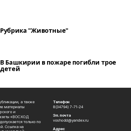
Рубрика "Животные"
В Башкирии в пожаре погибли трое
детей
публикации, а также
Телефон
кие материалы
8(34794) 7-71-24
рского и
Эл. почта
газеты «ВОСХОД
voshodd@yandex.ru
опускается только по
й. Ссылка на
Адрес