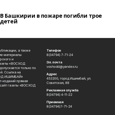
В Башкирии в пожаре погибли трое
детей
публикации, а также
Телефон
кие материалы
8(34794) 7-71-24
рского и
Эл. почта
газеты «ВОСХОД
voshodd@yandex.ru
опускается только по
й. Ссылка на
Адрес
ХОД ИШИМБАЙ»
453200, город Ишимбай, ул.
ет-изданий прямая
Советская, 88
 сайт газеты «ВОСХОД
Рекламная служба
8(34794) 4-11-22
Приемная
8(34794)7-71-24