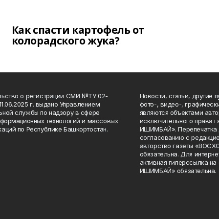
Как спасти картофель от
колорадского жука?
ьство о регистрации СМИ №ТУ 02-
Новости, статьи, другие 
11.06.2025 г. выдано Управлением
фото-, видео-, графичес
ной службы по надзору в сфере
являются объектами авто
нформационных технологий и массовых
исключительного права 
аций по Республике Башкортостан.
ИШИМБАЙ». Перепечатка д
согласованию с редакцие
авторство газеты «ВОС
обязательна. Для интерн
активная гиперссылка на
ИШИМБАЙ» обязательна.