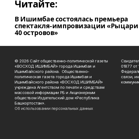
Читайте:
В Ишимбае состоялась премьера
спектакля-импровизации «Рыцари
40 островов»
© 2026 Сайт общественно-политической газеты
Свидетел
«ВОСХОД ИШИМБАЙ» города Ишимбая и
01877 от 
Ишимбайского района. Общественно-
Федераль
политическая газета города Ишимбая и
связи, и
Ишимбайского района «ВОСХОД ИШИМБАЙ»
коммуник
учреждена Агентством по печати и средствам
массовой информации РБ и Акционерным
обществом Издательский дом «Республика
Башкортостан».
Об использовании персональных данных