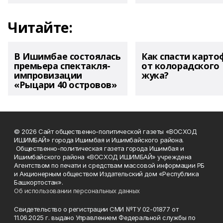
Читайте:
В Ишимбае состоялась
Как спасти карто
премьера спектакля-
от колорадского
импровизации
жука?
«Рыцари 40 островов»
© 2026 Сайт общественно-политической газеты «ВОСХОД
ИШИМБАЙ» города Ишимбая и Ишимбайского района.
Общественно-политическая газета города Ишимбая и
Ишимбайского района «ВОСХОД ИШИМБАЙ» учреждена
Агентством по печати и средствам массовой информации РБ
и Акционерным обществом Издательский дом «Республика
Башкортостан».
Об использовании персональных данных
Свидетельство о регистрации СМИ №ТУ 02-01877 от
11.06.2025 г. выдано Управлением Федеральной службы по