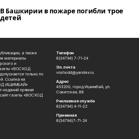
В Башкирии в пожаре погибли трое
детей
публикации, а также
Телефон
кие материалы
8(34794) 7-71-24
рского и
Эл. почта
газеты «ВОСХОД
voshodd@yandex.ru
опускается только по
й. Ссылка на
Адрес
ХОД ИШИМБАЙ»
453200, город Ишимбай, ул.
ет-изданий прямая
Советская, 88
 сайт газеты «ВОСХОД
Рекламная служба
8(34794) 4-11-22
Приемная
8(34794)7-71-24