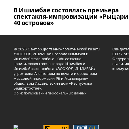
В Ишимбае состоялась премьера
спектакля-импровизации «Рыцари
40 островов»
© 2026 Сайт общественно-политической газеты
Свидетел
«ВОСХОД ИШИМБАЙ» города Ишимбая и
01877 от 
Ишимбайского района. Общественно-
Федераль
политическая газета города Ишимбая и
связи, и
Ишимбайского района «ВОСХОД ИШИМБАЙ»
коммуник
учреждена Агентством по печати и средствам
массовой информации РБ и Акционерным
обществом Издательский дом «Республика
Башкортостан».
Об использовании персональных данных