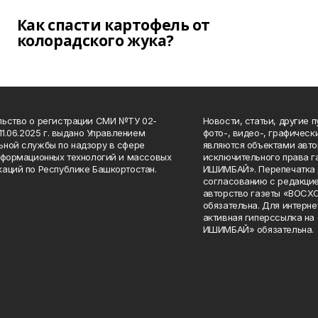
Как спасти картофель от
колорадского жука?
ьство о регистрации СМИ №ТУ 02-
Новости, статьи, другие 
11.06.2025 г. выдано Управлением
фото-, видео-, графичес
ной службы по надзору в сфере
являются объектами авто
нформационных технологий и массовых
исключительного права 
аций по Республике Башкортостан.
ИШИМБАЙ». Перепечатка д
согласованию с редакцие
авторство газеты «ВОС
обязательна. Для интерн
активная гиперссылка на
ИШИМБАЙ» обязательна.