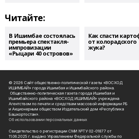
Читайте:
В Ишимбае состоялась
Как спасти карто
премьера спектакля-
от колорадского
импровизации
жука?
«Рыцари 40 островов»
© 2026 Сайт общественно-политической газеты «ВОСХОД
ИШИМБАЙ» города Ишимбая и Ишимбайского района.
Общественно-политическая газета города Ишимбая и
Ишимбайского района «ВОСХОД ИШИМБАЙ» учреждена
Агентством по печати и средствам массовой информации РБ
и Акционерным обществом Издательский дом «Республика
Башкортостан».
Об использовании персональных данных
Свидетельство о регистрации СМИ №ТУ 02-01877 от
11.06.2025 г. выдано Управлением Федеральной службы по