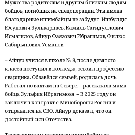
Мужества родителям и другим близким людям
бойцов, погибших на спецоперации. Эти имена
благодарные ишимбайцы не забудут: Ишбулды
Юсупович Зулькарнаев, Камиль Сагидуллович
Исмагилов, Айнур Фаязович Ибрагимов, Филюс
Сабирьянович Усманов.
– Айнур учился в школе № 8, после девятого
класса поступил в колледж, освоил профессию
сварщика. Обзавёлся семьей, родилась дочь.
Работал по вахтам на Севере, – рассказала мама
бойца Зульфия Ибрагимова. – В 2025 году он
заключил контракт с Минобороны России и
отправился на СВО. Айнур доказал, что он
достойный сын Отечества.
Также награды получили ишимбайцы за