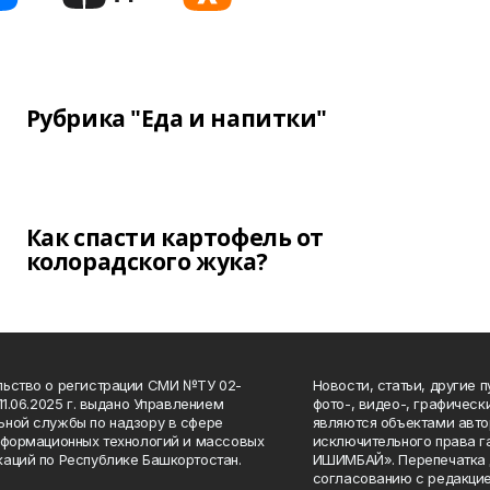
Рубрика "Еда и напитки"
Как спасти картофель от
колорадского жука?
ьство о регистрации СМИ №ТУ 02-
Новости, статьи, другие 
11.06.2025 г. выдано Управлением
фото-, видео-, графичес
ной службы по надзору в сфере
являются объектами авто
нформационных технологий и массовых
исключительного права 
аций по Республике Башкортостан.
ИШИМБАЙ». Перепечатка д
согласованию с редакцие