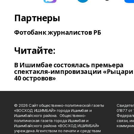
Партнеры
Фотобанк журналистов РБ
Читайте:
В Ишимбае состоялась премьера
спектакля-импровизации «Рыцари
40 островов»
© 2026 Сайт общественно-политической газеты
Свидетел
«ВОСХОД ИШИМБАЙ» города Ишимбая и
01877 от 
Ишимбайского района. Общественно-
Федераль
политическая газета города Ишимбая и
связи, и
Ишимбайского района «ВОСХОД ИШИМБАЙ»
коммуник
учреждена Агентством по печати и средствам