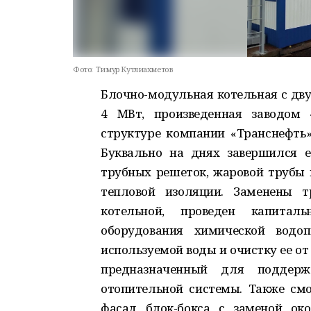
Фото:
Тимур Кутлиахметов
Блочно-модульная котельная с д
4 МВт, произведенная заводом 
структуре компании «Транснефть»)
Буквально на днях завершился е
трубных решеток, жаровой трубы 
тепловой изоляции. Заменены т
котельной, проведен капитал
оборудования химической водоп
используемой воды и очистку ее о
предназначенный для поддерж
отопительной системы. Также см
фасад блок-бокса с заменой око