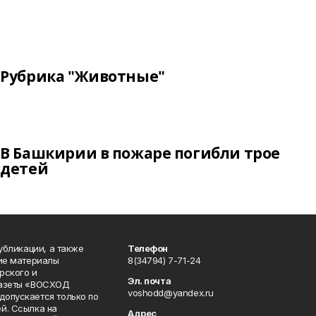
Рубрика "Животные"
В Башкирии в пожаре погибли трое
детей
публикации, а также
Телефон
кие материалы
8(34794) 7-71-24
рского и
Эл. почта
газеты «ВОСХОД
voshodd@yandex.ru
опускается только по
й. Ссылка на
Адрес