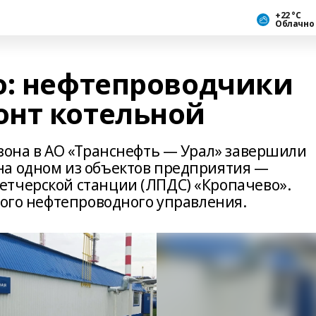
+22 °С
Облачно
о: нефтепроводчики
нт котельной
езона в АО «Транснефть — Урал» завершили
на одном из объектов предприятия —
етчерской станции (ЛПДС) «Кропачево».
кого нефтепроводного управления.