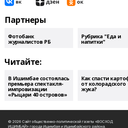
Партнеры
Фотобанк
Рубрика "Еда и
журналистов РБ
напитки"
Читайте:
В Ишимбае состоялась
Как спасти карто
премьера спектакля-
от колорадского
импровизации
жука?
«Рыцари 40 островов»
© 2026 Сайт общественно-политической газеты «ВОСХОД
ИШИМБАЙ» города Ишимбая и Ишимбайского района.