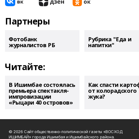
Партнеры
Фотобанк
Рубрика "Еда и
журналистов РБ
напитки"
Читайте:
В Ишимбае состоялась
Как спасти карто
премьера спектакля-
от колорадского
импровизации
жука?
«Рыцари 40 островов»
© 2026 Сайт общественно-политической газеты «ВОСХОД
ИШИМБАЙ» города Ишимбая и Ишимбайского района.