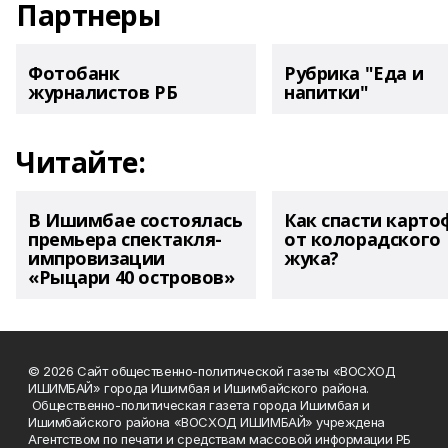
Партнеры
Фотобанк
Рубрика "Еда и
журналистов РБ
напитки"
Читайте:
В Ишимбае состоялась
Как спасти карто
премьера спектакля-
от колорадского
импровизации
жука?
«Рыцари 40 островов»
© 2026 Сайт общественно-политической газеты «ВОСХОД
ИШИМБАЙ» города Ишимбая и Ишимбайского района.
Общественно-политическая газета города Ишимбая и
Ишимбайского района «ВОСХОД ИШИМБАЙ» учреждена
Агентством по печати и средствам массовой информации РБ