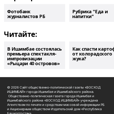
Фотобанк
Рубрика "Еда и
журналистов РБ
напитки"
Читайте:
В Ишимбае состоялась
Как спасти карто
премьера спектакля-
от колорадского
импровизации
жука?
«Рыцари 40 островов»
© 2026 Сайт общественно-политической газеты «ВОСХОД
ИШИМБАЙ» города Ишимбая и Ишимбайского района.
Общественно-политическая газета города Ишимбая и
Ишимбайского района «ВОСХОД ИШИМБАЙ» учреждена
Агентством по печати и средствам массовой информации РБ
и Акционерным обществом Издательский дом «Республика
Башкортостан».