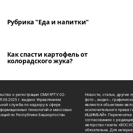
Рубрика "Еда и напитки"
Как спасти картофель от
колорадского жука?
ьство о регистрации СМИ №ТУ 02-
Новости, статьи, другие 
11.06.2025 г. выдано Управлением
фото-, видео-, графичес
ной службы по надзору в сфере
являются объектами авто
нформационных технологий и массовых
исключительного права 
аций по Республике Башкортостан.
ИШИМБАЙ». Перепечатка д
согласованию с редакцие
авторство газеты «ВОС
обязательна. Для интерн