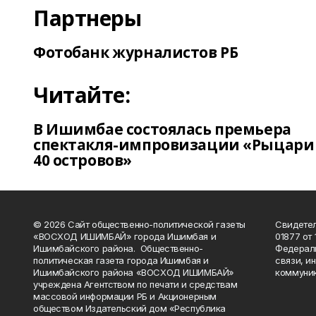
Партнеры
Фотобанк журналистов РБ
Читайте:
В Ишимбае состоялась премьера
спектакля-импровизации «Рыцари
40 островов»
© 2026 Сайт общественно-политической газеты
Свидетел
«ВОСХОД ИШИМБАЙ» города Ишимбая и
01877 от 
Ишимбайского района. Общественно-
Федераль
политическая газета города Ишимбая и
связи, и
Ишимбайского района «ВОСХОД ИШИМБАЙ»
коммуник
учреждена Агентством по печати и средствам
массовой информации РБ и Акционерным
обществом Издательский дом «Республика