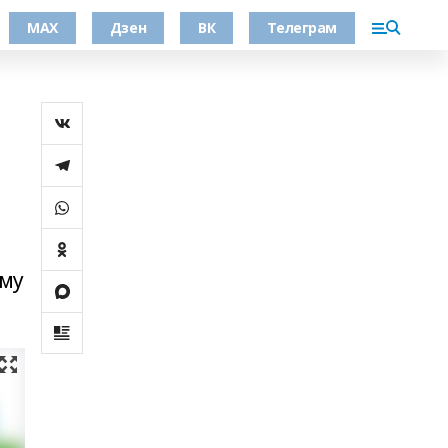
МАХ
Дзен
ВК
Телеграм
ому