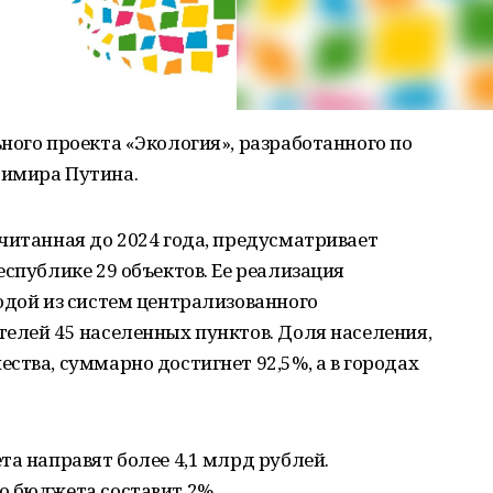
ного проекта «Экология», разработанного по
димира Путина.
читанная до 2024 года, предусматривает
еспублике 29 объектов. Ее реализация
одой из систем централизованного
елей 45 населенных пунктов. Доля населения,
ства, суммарно достигнет 92,5%, а в городах
та направят более 4,1 млрд рублей.
о бюджета составит 2%.