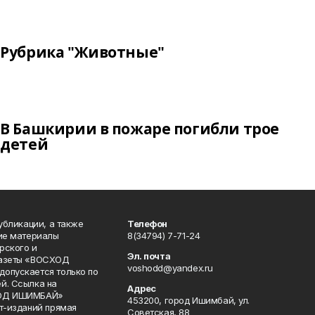
Рубрика "Животные"
В Башкирии в пожаре погибли трое
детей
публикации, а также
Телефон
кие материалы
8(34794) 7-71-24
рского и
Эл. почта
газеты «ВОСХОД
voshodd@yandex.ru
опускается только по
й. Ссылка на
Адрес
ХОД ИШИМБАЙ»
453200, город Ишимбай, ул.
ет-изданий прямая
Советская, 88