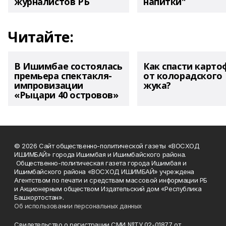
журналистов РБ
напитки"
Читайте:
В Ишимбае состоялась
Как спасти карто
премьера спектакля-
от колорадского
импровизации
жука?
«Рыцари 40 островов»
© 2026 Сайт общественно-политической газеты «ВОСХОД
ИШИМБАЙ» города Ишимбая и Ишимбайского района.
Общественно-политическая газета города Ишимбая и
Ишимбайского района «ВОСХОД ИШИМБАЙ» учреждена
Агентством по печати и средствам массовой информации РБ
и Акционерным обществом Издательский дом «Республика
Башкортостан».
Об использовании персональных данных
Свидетельство о регистрации СМИ №ТУ 02-01877 от