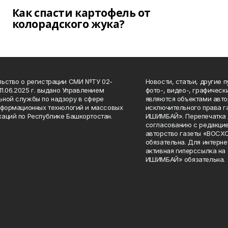
Как спасти картофель от
колорадского жука?
ьство о регистрации СМИ №ТУ 02-
Новости, статьи, другие 
11.06.2025 г. выдано Управлением
фото-, видео-, графичес
ной службы по надзору в сфере
являются объектами авто
нформационных технологий и массовых
исключительного права 
аций по Республике Башкортостан.
ИШИМБАЙ». Перепечатка д
согласованию с редакцие
авторство газеты «ВОС
обязательна. Для интерн
активная гиперссылка на
ИШИМБАЙ» обязательна.