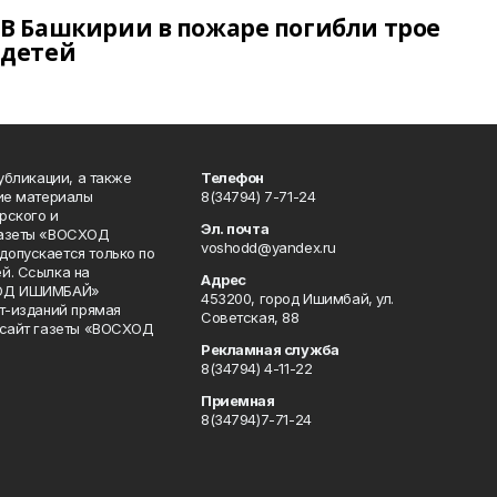
В Башкирии в пожаре погибли трое
детей
публикации, а также
Телефон
кие материалы
8(34794) 7-71-24
рского и
Эл. почта
газеты «ВОСХОД
voshodd@yandex.ru
опускается только по
й. Ссылка на
Адрес
ХОД ИШИМБАЙ»
453200, город Ишимбай, ул.
ет-изданий прямая
Советская, 88
 сайт газеты «ВОСХОД
Рекламная служба
8(34794) 4-11-22
Приемная
8(34794)7-71-24