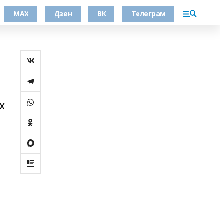
МАХ
Дзен
ВК
Телеграм
х