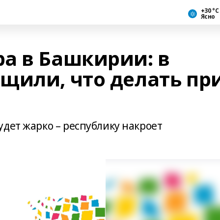
+30 °С
Ясно
а в Башкирии: в
щили, что делать пр
дет жарко – республику накроет