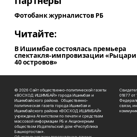
Партнеры
Фотобанк журналистов РБ
Читайте:
В Ишимбае состоялась премьера
спектакля-импровизации «Рыцари
40 островов»
© 2026 Сайт общественно-политической газеты
Свидетел
«ВОСХОД ИШИМБАЙ» города Ишимбая и
01877 от 
Ишимбайского района. Общественно-
Федераль
политическая газета города Ишимбая и
связи, и
Ишимбайского района «ВОСХОД ИШИМБАЙ»
коммуник
учреждена Агентством по печати и средствам
массовой информации РБ и Акционерным
обществом Издательский дом «Республика
Башкортостан».
Об использовании персональных данных