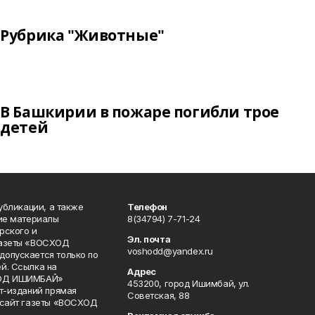
Рубрика "Животные"
В Башкирии в пожаре погибли трое
детей
публикации, а также
Телефон
кие материалы
8(34794) 7-71-24
рского и
Эл. почта
газеты «ВОСХОД
voshodd@yandex.ru
опускается только по
й. Ссылка на
Адрес
ХОД ИШИМБАЙ»
453200, город Ишимбай, ул.
ет-изданий прямая
Советская, 88
 сайт газеты «ВОСХОД