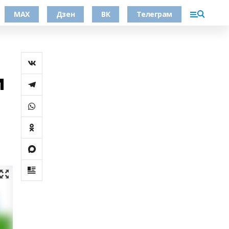
МАХ
Дзен
ВК
Телеграм
и