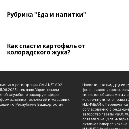
Рубрика "Еда и напитки"
Как спасти картофель от
колорадского жука?
ьство о регистрации СМИ №ТУ 02-
Новости, статьи, другие 
11.06.2025 г. выдано Управлением
фото-, видео-, графичес
ной службы по надзору в сфере
являются объектами авто
нформационных технологий и массовых
исключительного права 
аций по Республике Башкортостан.
ИШИМБАЙ». Перепечатка д
согласованию с редакцие
авторство газеты «ВОС
обязательна. Для интерн
активная гиперссылка на
ИШИМБАЙ» обязательна.