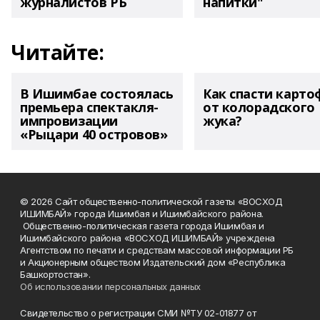
журналистов РБ
напитки"
Читайте:
В Ишимбае состоялась
Как спасти карто
премьера спектакля-
от колорадского
импровизации
жука?
«Рыцари 40 островов»
© 2026 Сайт общественно-политической газеты «ВОСХОД
ИШИМБАЙ» города Ишимбая и Ишимбайского района.
Общественно-политическая газета города Ишимбая и
Ишимбайского района «ВОСХОД ИШИМБАЙ» учреждена
Агентством по печати и средствам массовой информации РБ
и Акционерным обществом Издательский дом «Республика
Башкортостан».
Об использовании персональных данных
Свидетельство о регистрации СМИ №ТУ 02-01877 от