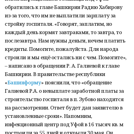
обратились к главе Башкирии Радию Хабирову
из-за того, что им не выплатили зарплату за
стройку госпиталя. «Говорят, заплатим, но
каждый день кормят завтраками, то завтра, то
послезавтра. Нам нужны деньги, нечем платить
кредиты. Помогите, пожалуйста. Для народа
строили и мы ещё остались ни с чем. Помогите»,
– написано в обращении Р. А. Галиевой к главе
Башкирии. В правительстве республики
«
Башинформу
» пояснили, что «обращение
Галиевой Р.А. о невыплате заработной платы за
строительство госпиталя в п. Зубово находится
на рассмотрении. Ответ будет дан заявителю в
установленные сроки». Напомним,
инфекционный центр под Уфой в 16 тысяч кв. м
построили за 55 дней и открыли 30 мая. Он