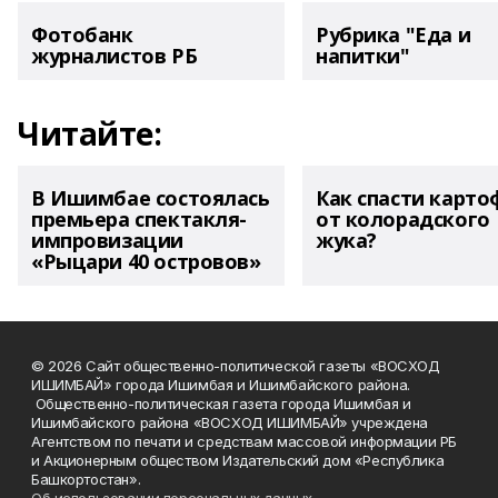
Фотобанк
Рубрика "Еда и
журналистов РБ
напитки"
Читайте:
В Ишимбае состоялась
Как спасти карто
премьера спектакля-
от колорадского
импровизации
жука?
«Рыцари 40 островов»
© 2026 Сайт общественно-политической газеты «ВОСХОД
ИШИМБАЙ» города Ишимбая и Ишимбайского района.
Общественно-политическая газета города Ишимбая и
Ишимбайского района «ВОСХОД ИШИМБАЙ» учреждена
Агентством по печати и средствам массовой информации РБ
и Акционерным обществом Издательский дом «Республика
Башкортостан».