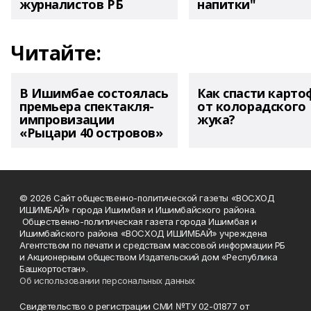
журналистов РБ
напитки"
Читайте:
В Ишимбае состоялась
Как спасти карто
премьера спектакля-
от колорадского
импровизации
жука?
«Рыцари 40 островов»
© 2026 Сайт общественно-политической газеты «ВОСХОД
ИШИМБАЙ» города Ишимбая и Ишимбайского района.
Общественно-политическая газета города Ишимбая и
Ишимбайского района «ВОСХОД ИШИМБАЙ» учреждена
Агентством по печати и средствам массовой информации РБ
и Акционерным обществом Издательский дом «Республика
Башкортостан».
Об использовании персональных данных
Свидетельство о регистрации СМИ №ТУ 02-01877 от