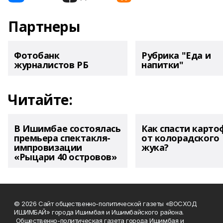
Партнеры
Фотобанк
Рубрика "Еда и
журналистов РБ
напитки"
Читайте:
В Ишимбае состоялась
Как спасти карто
премьера спектакля-
от колорадского
импровизации
жука?
«Рыцари 40 островов»
© 2026 Сайт общественно-политической газеты «ВОСХОД
ИШИМБАЙ» города Ишимбая и Ишимбайского района.
Общественно-политическая газета города Ишимбая и