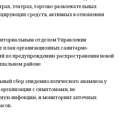
рах, театрах, торгово-развлекательных
ицирующих средств, активных в отношении
риториальным отделом Управления
ет план организационных санитарно-
й по предупреждению распространения новой
ипальном районе
льный сбор эпидемиологического анамнеза у
организации с симптомами, не
ную инфекцию, и мониторинг аптечных
асок.