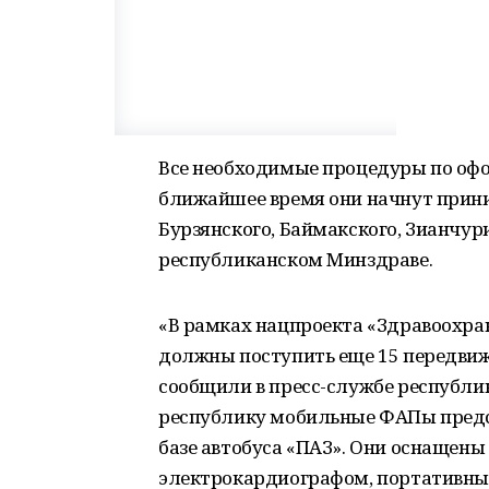
Все необходимые процедуры по оф
ближайшее время они начнут прини
Бурзянского, Баймакского, Зианчур
республиканском Минздраве.
«В рамках нацпроекта «Здравоохран
должны поступить еще 15 передви
сообщили в пресс-службе республи
республику мобильные ФАПы предс
базе автобуса «ПАЗ». Они оснащен
электрокардиографом, портативны