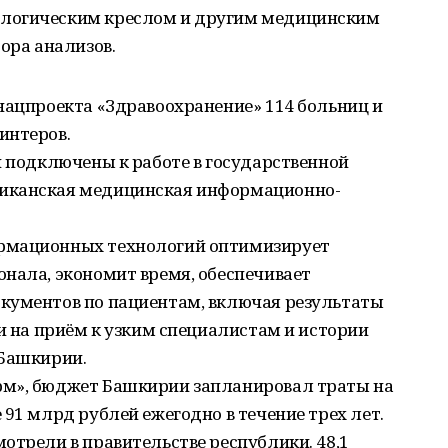
логическим креслом и другим медицинским
ора анализов.
нацпроекта «Здравоохранение» 114 больниц и
интеров.
и подключены к работе в государственной
иканская медицинская информационно-
рмационных технологий оптимизирует
нала, экономит время, обеспечивает
кументов по пациентам, включая результаты
си на приём к узким специалистам и истории
 Башкирии.
рм», бюджет Башкирии запланировал траты на
 91 млрд рублей ежегодно в течение трех лет.
отрели в правительстве республики. 48,1