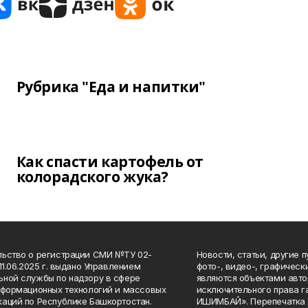
Рубрика "Еда и напитки"
Как спасти картофель от
колорадского жука?
ьство о регистрации СМИ №ТУ 02-
Новости, статьи, другие 
11.06.2025 г. выдано Управлением
фото-, видео-, графичес
ной службы по надзору в сфере
являются объектами авто
нформационных технологий и массовых
исключительного права 
аций по Республике Башкортостан.
ИШИМБАЙ». Перепечатка д