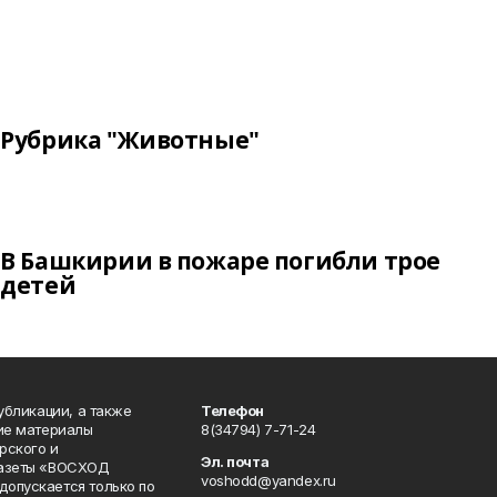
Рубрика "Животные"
В Башкирии в пожаре погибли трое
детей
публикации, а также
Телефон
кие материалы
8(34794) 7-71-24
рского и
Эл. почта
газеты «ВОСХОД
voshodd@yandex.ru
опускается только по