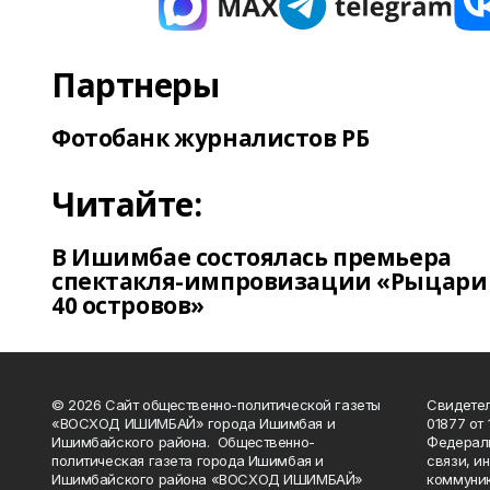
Партнеры
Фотобанк журналистов РБ
Читайте:
В Ишимбае состоялась премьера
спектакля-импровизации «Рыцари
40 островов»
© 2026 Сайт общественно-политической газеты
Свидетел
«ВОСХОД ИШИМБАЙ» города Ишимбая и
01877 от 
Ишимбайского района. Общественно-
Федераль
политическая газета города Ишимбая и
связи, и
Ишимбайского района «ВОСХОД ИШИМБАЙ»
коммуник