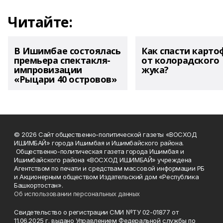
Читайте:
В Ишимбае состоялась
Как спасти карто
премьера спектакля-
от колорадского
импровизации
жука?
«Рыцари 40 островов»
© 2026 Сайт общественно-политической газеты «ВОСХОД
ИШИМБАЙ» города Ишимбая и Ишимбайского района.
Общественно-политическая газета города Ишимбая и
Ишимбайского района «ВОСХОД ИШИМБАЙ» учреждена
Агентством по печати и средствам массовой информации РБ
и Акционерным обществом Издательский дом «Республика
Башкортостан».
Об использовании персональных данных
Свидетельство о регистрации СМИ №ТУ 02-01877 от
11.06.2025 г. выдано Управлением Федеральной службы по