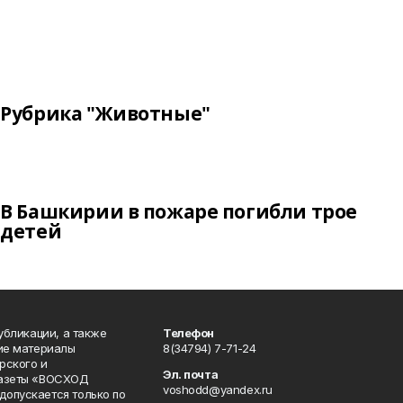
Рубрика "Животные"
В Башкирии в пожаре погибли трое
детей
публикации, а также
Телефон
кие материалы
8(34794) 7-71-24
рского и
Эл. почта
газеты «ВОСХОД
voshodd@yandex.ru
опускается только по