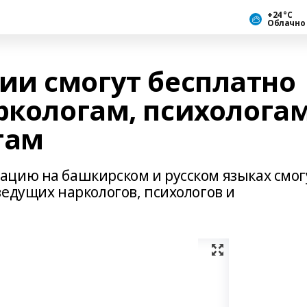
+24 °С
Облачно
и смогут бесплатно
ркологам, психолога
там
цию на башкирском и русском языках смог
едущих наркологов, психологов и