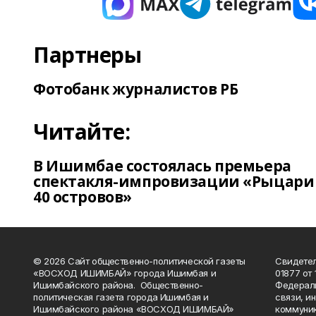
Партнеры
Фотобанк журналистов РБ
Читайте:
В Ишимбае состоялась премьера
спектакля-импровизации «Рыцари
40 островов»
© 2026 Сайт общественно-политической газеты
Свидетел
«ВОСХОД ИШИМБАЙ» города Ишимбая и
01877 от 
Ишимбайского района. Общественно-
Федераль
политическая газета города Ишимбая и
связи, и
Ишимбайского района «ВОСХОД ИШИМБАЙ»
коммуник