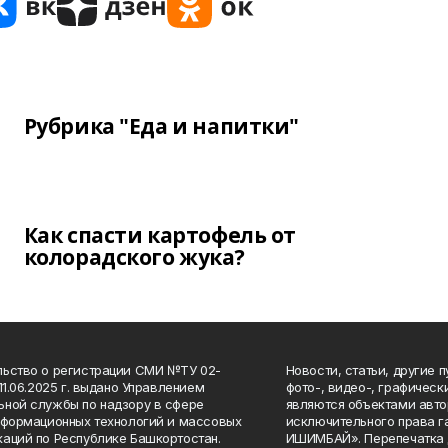
Рубрика "Еда и напитки"
Как спасти картофель от
колорадского жука?
ьство о регистрации СМИ №ТУ 02-
Новости, статьи, другие 
11.06.2025 г. выдано Управлением
фото-, видео-, графичес
ной службы по надзору в сфере
являются объектами авто
нформационных технологий и массовых
исключительного права 
аций по Республике Башкортостан.
ИШИМБАЙ». Перепечатка д