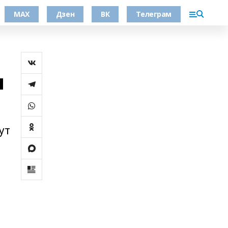
МАХ
Дзен
ВК
Телеграм
м
ут