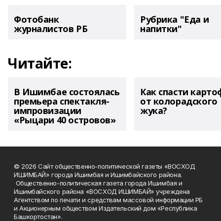
Фотобанк
Рубрика "Еда и
журналистов РБ
напитки"
Читайте:
В Ишимбае состоялась
Как спасти карто
премьера спектакля-
от колорадского
импровизации
жука?
«Рыцари 40 островов»
© 2026 Сайт общественно-политической газеты «ВОСХОД
ИШИМБАЙ» города Ишимбая и Ишимбайского района.
Общественно-политическая газета города Ишимбая и
Ишимбайского района «ВОСХОД ИШИМБАЙ» учреждена
Агентством по печати и средствам массовой информации РБ
и Акционерным обществом Издательский дом «Республика
Башкортостан».