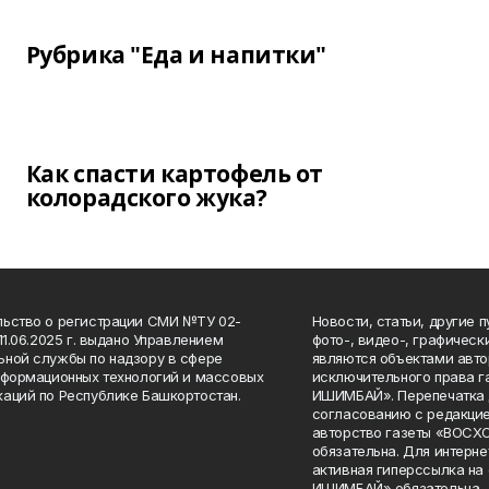
Рубрика "Еда и напитки"
Как спасти картофель от
колорадского жука?
ьство о регистрации СМИ №ТУ 02-
Новости, статьи, другие 
11.06.2025 г. выдано Управлением
фото-, видео-, графичес
ной службы по надзору в сфере
являются объектами авто
нформационных технологий и массовых
исключительного права 
аций по Республике Башкортостан.
ИШИМБАЙ». Перепечатка д
согласованию с редакцие
авторство газеты «ВОС
обязательна. Для интерн
активная гиперссылка на
ИШИМБАЙ» обязательна.