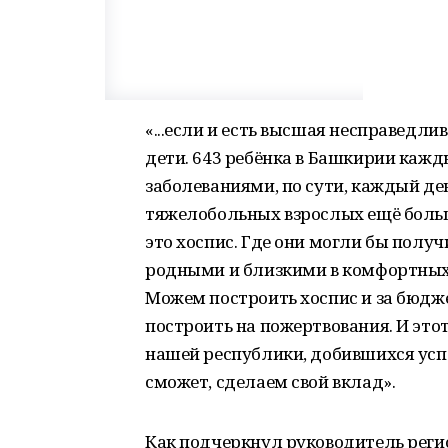
«...если и есть высшая несправедлив
дети. 643 ребёнка в Башкирии каж
заболеваниями, по сути, каждый ден
тяжелобольных взрослых ещё больше
это хоспис. Где они могли бы полу
родными и близкими в комфортных 
Можем построить хоспис и за бюдже
построить на пожертвования. И это
нашей республики, добившихся успе
сможет, сделаем свой вклад».
Как подчеркнул руководитель реги