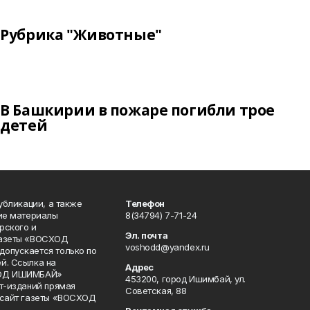
Рубрика "Животные"
В Башкирии в пожаре погибли трое
детей
публикации, а также
Телефон
кие материалы
8(34794) 7-71-24
рского и
Эл. почта
газеты «ВОСХОД
voshodd@yandex.ru
опускается только по
й. Ссылка на
Адрес
ХОД ИШИМБАЙ»
453200, город Ишимбай, ул.
ет-изданий прямая
Советская, 88
 сайт газеты «ВОСХОД