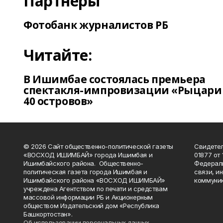
Партнеры
Фотобанк журналистов РБ
Читайте:
В Ишимбае состоялась премьера
спектакля-импровизации «Рыцари
40 островов»
© 2026 Сайт общественно-политической газеты
Свидетел
«ВОСХОД ИШИМБАЙ» города Ишимбая и
01877 от 
Ишимбайского района. Общественно-
Федераль
политическая газета города Ишимбая и
связи, и
Ишимбайского района «ВОСХОД ИШИМБАЙ»
коммуник
учреждена Агентством по печати и средствам
массовой информации РБ и Акционерным
обществом Издательский дом «Республика
Башкортостан».
Об использовании персональных данных