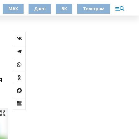
МАХ
Дзен
ВК
Телеграм
я