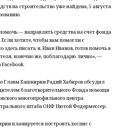
едств на строительство уже найдена, 5 августа
рованию.
и помочь — направлять средства на счет фонда
 Если хотите, чтобы вам помогли с
десь писать: я, Иван Иванов, готов помочь в
теля, конечно же, поблагодарю лично», —
 Facebook.
рио Главы Башкирии Радий Хабиров обсудил
редителем благотворительного Фонда помощи
овского многопрофильного центра
трального штаба ОНФ Нютой Федермессер.
ирии планируется построить хоспис с