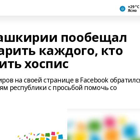
+29 °С
Ясно
Башкирии пообещал
арить каждого, кто
ить хоспис
ров на своей странице в Facebook обратилс
м республики с просьбой помочь со