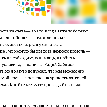
ость на свете — то это, когда тяжело болеют
дый день борются с тяжелейшими
ь их жизни вырван у смерти... а
... Что могло бы им хоть немного помочь —
чить и необходимую помощь, и побыть с
условиях, — написал Радий Хабиров. —
т, но я как-то подумал, что мы можем его
т мой пост — проверка на зрелость жителей
ха. Давайте все вместе, каждый сколько
она, до конца следующего года хоспис должен