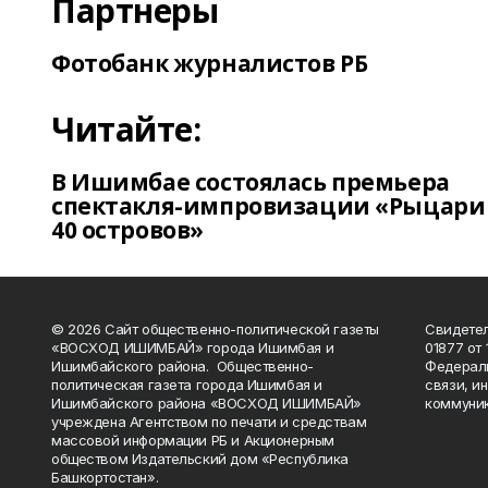
Партнеры
Фотобанк журналистов РБ
Читайте:
В Ишимбае состоялась премьера
спектакля-импровизации «Рыцари
40 островов»
© 2026 Сайт общественно-политической газеты
Свидетел
«ВОСХОД ИШИМБАЙ» города Ишимбая и
01877 от 
Ишимбайского района. Общественно-
Федераль
политическая газета города Ишимбая и
связи, и
Ишимбайского района «ВОСХОД ИШИМБАЙ»
коммуник
учреждена Агентством по печати и средствам
массовой информации РБ и Акционерным
обществом Издательский дом «Республика
Башкортостан».