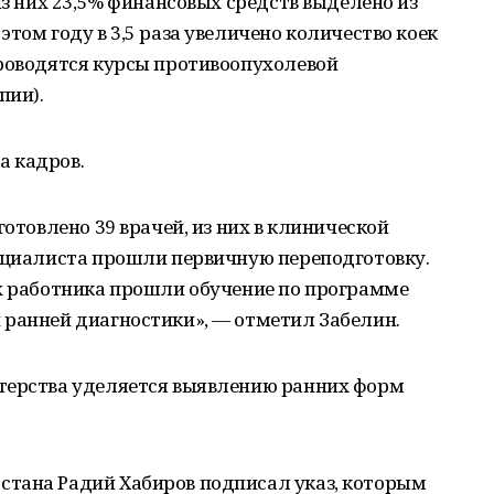
из них 23,5% финансовых средств выделено из
том году в 3,5 раза увеличено количество коек
проводятся курсы противоопухолевой
пии).
а кадров.
готовлено 39 врачей, из них в клинической
пециалиста прошли первичную переподготовку.
их работника прошли обучение по программе
 ранней диагностики», — отметил Забелин.
терства уделяется выявлению ранних форм
тана Радий Хабиров подписал указ, которым