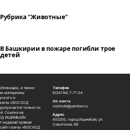
Рубрика "Животные"
В Башкирии в пожаре погибли трое
детей
публикации, а также
Телефон
кие материалы
8(34794) 7-71-24
рского и
Эл. почта
газеты «ВОСХОД
voshodd@yandex.ru
опускается только по
й. Ссылка на
Адрес
ХОД ИШИМБАЙ»
453200, город Ишимбай, ул.
ет-изданий прямая
Советская, 88
 сайт газеты «ВОСХОД