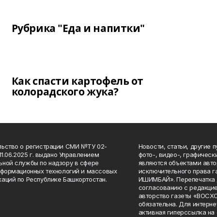
Рубрика "Еда и напитки"
Как спасти картофель от
колорадского жука?
ьство о регистрации СМИ №ТУ 02-
Новости, статьи, другие 
11.06.2025 г. выдано Управлением
фото-, видео-, графичес
ной службы по надзору в сфере
являются объектами авто
нформационных технологий и массовых
исключительного права 
аций по Республике Башкортостан.
ИШИМБАЙ». Перепечатка д
согласованию с редакцие
авторство газеты «ВОС
обязательна. Для интерн
активная гиперссылка на