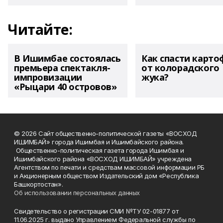
Читайте:
В Ишимбае состоялась
Как спасти карто
премьера спектакля-
от колорадского
импровизации
жука?
«Рыцари 40 островов»
© 2026 Сайт общественно-политической газеты «ВОСХОД
ИШИМБАЙ» города Ишимбая и Ишимбайского района.
Общественно-политическая газета города Ишимбая и
Ишимбайского района «ВОСХОД ИШИМБАЙ» учреждена
Агентством по печати и средствам массовой информации РБ
и Акционерным обществом Издательский дом «Республика
Башкортостан».
Об использовании персональных данных
Свидетельство о регистрации СМИ №ТУ 02-01877 от
11.06.2025 г. выдано Управлением Федеральной службы по