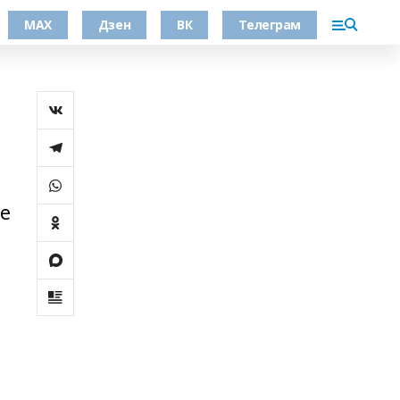
МАХ
Дзен
ВК
Телеграм
е