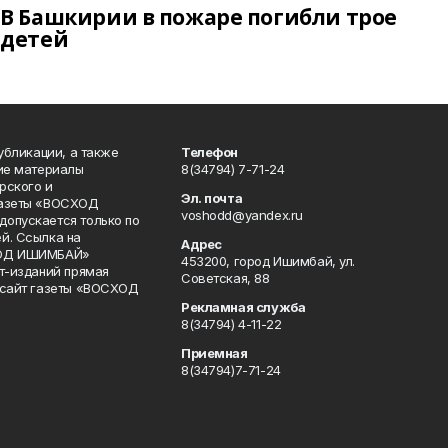
В Башкирии в пожаре погибли трое
детей
публикации, а также
Телефон
кие материалы
8(34794) 7-71-24
рского и
Эл. почта
газеты «ВОСХОД
voshodd@yandex.ru
опускается только по
й. Ссылка на
Адрес
ХОД ИШИМБАЙ»
453200, город Ишимбай, ул.
ет-изданий прямая
Советская, 88
 сайт газеты «ВОСХОД
Рекламная служба
8(34794) 4-11-22
Приемная
8(34794)7-71-24