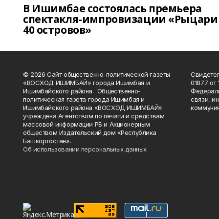
В Ишимбае состоялась премьера
спектакля-импровизации «Рыцари
40 островов»
© 2026 Сайт общественно-политической газеты
Свидетел
«ВОСХОД ИШИМБАЙ» города Ишимбая и
01877 от 
Ишимбайского района. Общественно-
Федераль
политическая газета города Ишимбая и
связи, и
Ишимбайского района «ВОСХОД ИШИМБАЙ»
коммуник
учреждена Агентством по печати и средствам
массовой информации РБ и Акционерным
обществом Издательский дом «Республика
Башкортостан».
Об использовании персональных данных