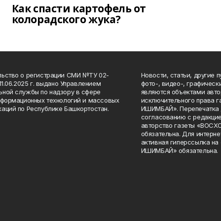
Как спасти картофель от
колорадского жука?
ьство о регистрации СМИ №ТУ 02-
Новости, статьи, другие 
11.06.2025 г. выдано Управлением
фото-, видео-, графичес
ной службы по надзору в сфере
являются объектами авто
нформационных технологий и массовых
исключительного права 
аций по Республике Башкортостан.
ИШИМБАЙ». Перепечатка д
согласованию с редакцие
авторство газеты «ВОС
обязательна. Для интерн
активная гиперссылка на
ИШИМБАЙ» обязательна.