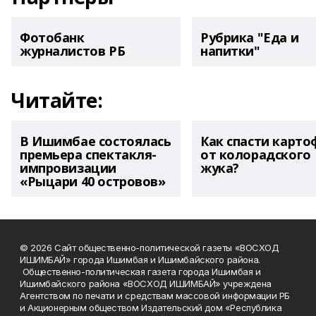
Фотобанк
Рубрика "Еда и
журналистов РБ
напитки"
Читайте:
В Ишимбае состоялась
Как спасти карто
премьера спектакля-
от колорадского
импровизации
жука?
«Рыцари 40 островов»
© 2026 Сайт общественно-политической газеты «ВОСХОД
ИШИМБАЙ» города Ишимбая и Ишимбайского района.
Общественно-политическая газета города Ишимбая и
Ишимбайского района «ВОСХОД ИШИМБАЙ» учреждена
Агентством по печати и средствам массовой информации РБ
и Акционерным обществом Издательский дом «Республика