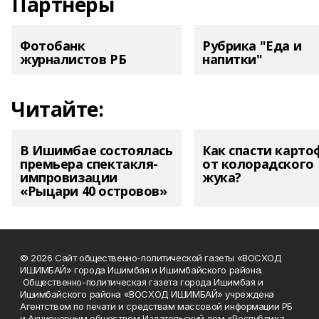
Партнеры
Фотобанк
Рубрика "Еда и
журналистов РБ
напитки"
Читайте:
В Ишимбае состоялась
Как спасти карто
премьера спектакля-
от колорадского
импровизации
жука?
«Рыцари 40 островов»
© 2026 Сайт общественно-политической газеты «ВОСХОД
ИШИМБАЙ» города Ишимбая и Ишимбайского района.
Общественно-политическая газета города Ишимбая и
Ишимбайского района «ВОСХОД ИШИМБАЙ» учреждена
Агентством по печати и средствам массовой информации РБ
и Акционерным обществом Издательский дом «Республика