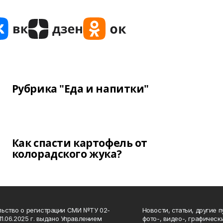
Рубрика "Еда и напитки"
Как спасти картофель от
колорадского жука?
ьство о регистрации СМИ №ТУ 02-
Новости, статьи, другие 
11.06.2025 г. выдано Управлением
фото-, видео-, графичес