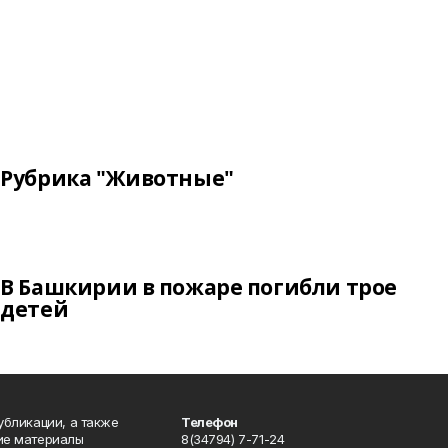
Рубрика "Животные"
В Башкирии в пожаре погибли трое
детей
публикации, а также
Телефон
кие материалы
8(34794) 7-71-24