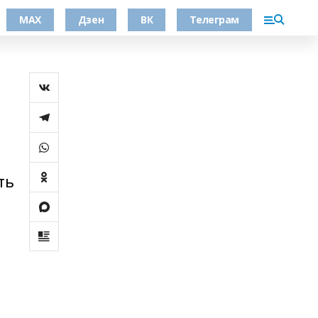
МАХ
Дзен
ВК
Телеграм
ть