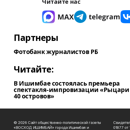
Читайте нас
Партнеры
Фотобанк журналистов РБ
Читайте:
В Ишимбае состоялась премьера
спектакля-импровизации «Рыцари
40 островов»
© 2026 Сайт общественно-политической газеты
Свидетел
«ВОСХОД ИШИМБАЙ» города Ишимбая и
01877 от 